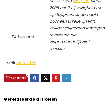
en CEO van
Slice, Inc
. Sinds
2008 heeft hij veiligheid tot
zijn topprioriteit gemaakt
door een unieke lijn van
veiliger snijgereedschappen
te creëren die
TJ Scimone
vingervriendelijk zijn
®
messen
Credit
Source link
0
Opslaan
Gerelateerde artikelen