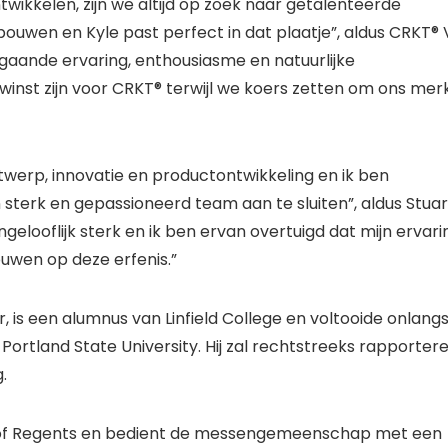
twikkelen, zijn we altijd op zoek naar getalenteerde
 bouwen en Kyle past perfect in dat plaatje”, aldus CRKT®
pgaande ervaring, enthousiasme en natuurlijke
inst zijn voor CRKT® terwijl we koers zetten om ons mer
twerp, innovatie en productontwikkeling en ik ben
 sterk en gepassioneerd team aan te sluiten”, aldus Stuar
ngelooflijk sterk en ik ben ervan overtuigd dat mijn ervari
uwen op deze erfenis.”
 is een alumnus van Linfield College en voltooide onlang
Portland State University. Hij zal rechtstreeks rapporter
.
oard of Regents en bedient de messengemeenschap met een