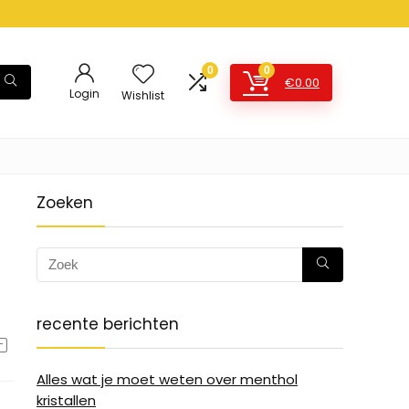
0
0
€
0.00
Login
Wishlist
Zoeken
recente berichten
Alles wat je moet weten over menthol
kristallen