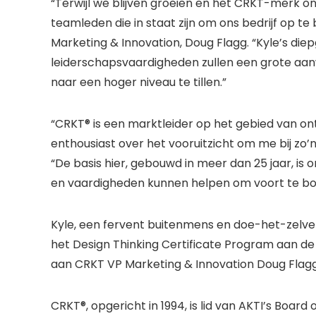
“Terwijl we blijven groeien en het CRKT-merk on
teamleden die in staat zijn om ons bedrijf op te
Marketing & Innovation, Doug Flagg. “Kyle’s die
leiderschapsvaardigheden zullen een grote aanw
naar een hoger niveau te tillen.”
“CRKT® is een marktleider op het gebied van on
enthousiast over het vooruitzicht om me bij zo’n
“De basis hier, gebouwd in meer dan 25 jaar, is o
en vaardigheden kunnen helpen om voort te bo
Kyle, een fervent buitenmens en doe-het-zelver,
het Design Thinking Certificate Program aan de 
aan CRKT VP Marketing & Innovation Doug Flagg
CRKT®, opgericht in 1994, is lid van AKTI’s B