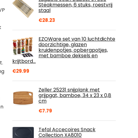
Steakmessen, 6 stuks, roestvrij
 VP
staal
€
28.23
k
EZOWare set van 10 luchtdichte
doorzichtige, glazen
kruidenpotjes, opbergpotjes,
met bamboe deksels en
krijtbord…
t.
€
29.99
ng
Zeller 25231 snijplank met
grijpgat, bamboe, 34 x 23 x 0,8
s
cm
en
€
7.79
Tefal Accecoires Snack
Collection XA8010