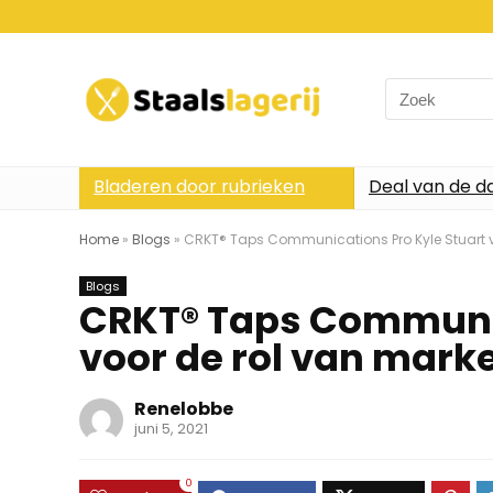
Search
for:
Bladeren door rubrieken
Deal van de d
Home
»
Blogs
»
CRKT® Taps Communications Pro Kyle Stuart 
Blogs
CRKT® Taps Communic
voor de rol van mar
Renelobbe
juni 5, 2021
0