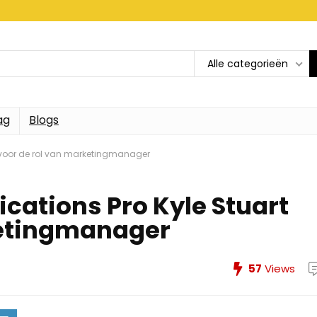
Alle categorieën
ag
Blogs
voor de rol van marketingmanager
ations Pro Kyle Stuart
ketingmanager
57
Views