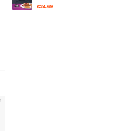
€
24.69