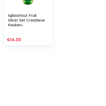
lujiaoshout Fruit
Slicer Set Creatieve
Keuken
Gereedschap
Gadgets Fruit
Cutter Unieke
€
14.30
Koele Citrus Schiller
Salade…