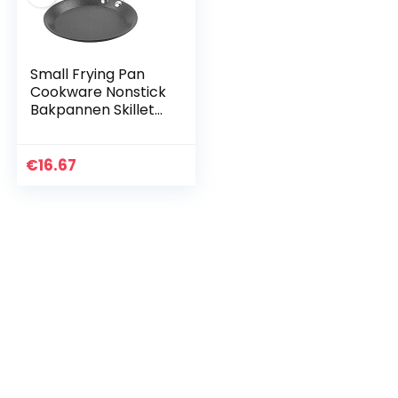
Small Frying Pan
Cookware Nonstick
Bakpannen Skillets
Gepocheerde Ei
Model
Huishoudelijke
€
16.67
Skillet Kleine Wok
Keuken…