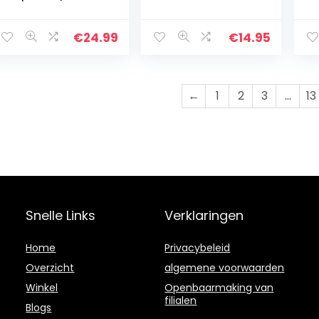
cm x 33 cm), oven
bakplaat voor de
he
bakplaat, die
oven in zwart
ke
uittrekbaar en
metallic en de
ze
€
24.99
€
14.95
verstelbaar is en
rechthoekige
ve
deze
bakvorm…
ke
rechthoekige…
du
←
1
2
3
…
13
Snelle Links
Verklaringen
Home
Privacybeleid
Overzicht
algemene voorwaarden
Winkel
Openbaarmaking van
filialen
Blogs