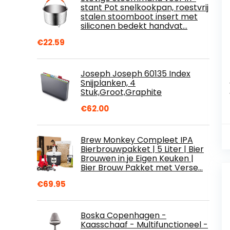
stant Pot snelkookpan, roestvrij
stalen stoomboot insert met
siliconen bedekt handvat…
€
22.59
Joseph Joseph 60135 Index
Snijplanken, 4
Stuk,Groot,Graphite
€
62.00
Brew Monkey Compleet IPA
Bierbrouwpakket | 5 Liter | Bier
Brouwen in je Eigen Keuken |
Bier Brouw Pakket met Verse…
€
69.95
Boska Copenhagen -
Kaasschaaf - Multifunctioneel -