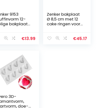
nker 9153
Zenker bakplaat
ffinvorm 12-
Ø 8,5 cm met 12
lige bakplaat
cake ringen voor
 7 cm), voor
12 mini
ppige muffins
cakevormen, mini
 cupcakes,
taartvorm met
€
13.99
€
45.17
ffinplaat,
antiaanbaklaag
ekig & anti…
voor mini
taarten…
yero 3D-
amantvorm,
artvorm, doe-