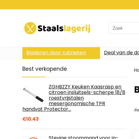
Search
for:
Bladeren door rubrieken
Deal van de d
Best verkopende
H
ZGHBZZY Keuken Kaasrasp en
citroen insluitsels-scherpe 18/8
roestvrijstalen
mesergonomische TPR
handvat Protector…
Re
€
10.43
Stevige stoommand voor in-