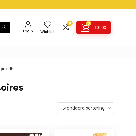
0
0
€
0.00
Login
Wishlist
gina 16
oires
Standaard sortering