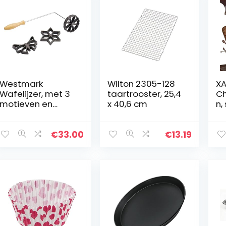
Westmark
Wilton 2305-128
X
Wafelijzer, met 3
taartrooster, 25,4
C
motieven en
x 40,6 cm
n,
receptenboekje,
bo
vormpjes van 7-9
si
cm groot,
si
€
33.00
€
13.19
staal/hout,
an
zilver/lichtbruin…
ch