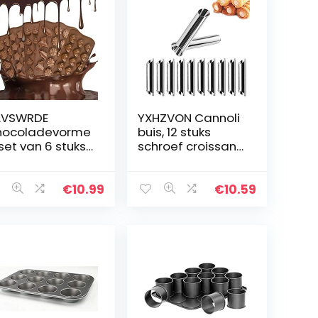
AVSWRDE
YXHZVON Cannoli
hocoladevorme
buis, 12 stuks
 set van 6 stuks,
schroef croissant
nbonvorm van
mal met
liconen, 3D-
reinigingsbuisbor
liconenvormen,
stel, roestvrij
€
10.99
€
10.59
ti-aanbak,
staal crème
ocoladebord…
rolvorm voor het…