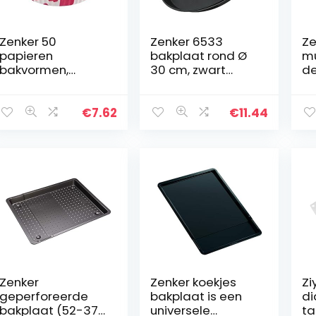
Zenker 50
Zenker 6533
Ze
papieren
bakplaat rond Ø
mu
bakvormen,
30 cm, zwart
de
muffinvormpjes,
metallic
(Ø
hartjes, papier,
sa
meerkleurig, Ø 50
&,
€
7.62
€
11.44
x 30 mm,
mu
eenheden
ho
Zenker
Zenker koekjes
Zi
geperforeerde
bakplaat is een
di
bakplaat (52-37
universele
ta