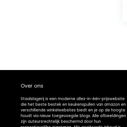
Over ons
Staalslagerij is een moderne alles-in-één-prijswebsite
die het beste bestek en keukenspullen van amazon en
verschillende winkelwebsites biedt en je op de hoogte
houdt via nieuw toegevoegde blogs. Alle afbeeldingen
zijn auteursrechtelijk beschermd door hun