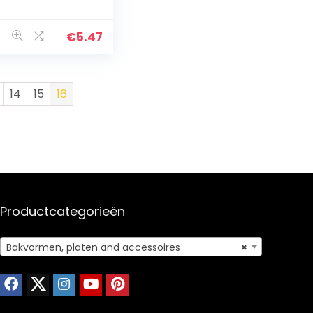
t-zelf,
rstdecoratie,
epvormen,
€
5.47
rsiering,
ukenhulp,
urzaam, veilig…
14
15
16
Productcategorieën
Bakvormen, platen and accessoires
×