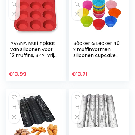
AVANA Muffinplaat
Bäcker & Lecker 40
van siliconen voor
x muffinvormen
12 muffins, BPA-vrij,
siliconen cupcake
anti-aanbaklaag,
herbruikbare
muffinvorm,
muffinvormpjes
bakplaat,
bakvorm (8
€
13.99
€
13.71
muffinvorm,
kleuren)
brownies…