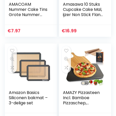
AMACOAM
Amasawa 10 Stuks
Nummer Cake Tins
Cupcake Cake Mal,
Grote Nummer
ijzer Non Stick Flan
Cake Mould 0-8
Tin Cupcake
Numbers Set 10
Cookie Bloem
Inch Acryl Bakken
Vormige Mold
€
7.97
€
16.99
Cake Mallen Tool
Keuken Craft
voor Gelaagde…
Bakken…
Amazon Basics
AMAZY Pizzasteen
Siliconen bakmat –
Incl. Bamboe
3-delige set
Pizzaschep,
Duurzame Bakfolie
en Recepten