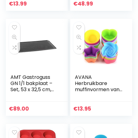
Boekje – de
€
13.99
€
48.99
Broodbaksteen
(Hittebestendig,
Zwart…
AMT Gastroguss
AVANA
GN 1/1 bakplaat –
Herbruikbare
Set, 53 x 32,5 cm,
muffinvormen van
geperforeerd,
hoogwaardig
gecoat, gegoten
silicone,
aluminium, Lotan®
milieuvriendelijke
€
89.00
€
13.95
antiaanbaklaag…
muffinvormpjes,
cupcake,
bakvormen…