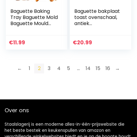
Baguette Baking
Baguette bakplaat
Tray Baguette Mold
toast ovenschaal,
Baguette Mould
antiek
Stokbrood
geperforeerd
Bakplaat
brood Pan
Stokbrood Vorm
Baguette Mold
€
11.99
€
20.99
Bakken Tools Met
Bakken voor het
Anti Aanbaklaag…
bakken van mallen
Pan…
←
1
2
3
4
5
…
14
15
16
→
Over ons
Staalslagerij is een moderne alles-in-één-prijswebsite die
het beste bestek en keukenspullen van amazon en
verschillende winkelwebsites biedt en je op de hoogte houdt