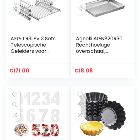
AEG TR3LFV 3 Sets
Agnelli AGN820R30
Telescopische
Rechthoekige
Geleiders voor
ovenschaal,
Bakplaat/Ovenrek
aluminium, grijs, 30
x 23 x 3 cm
€
171.00
€
18.08