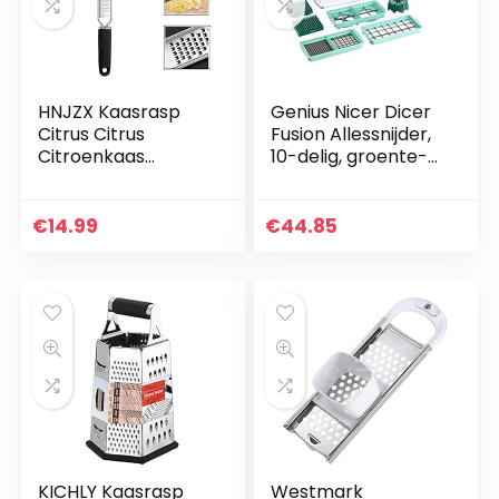
HNJZX Kaasrasp
Genius Nicer Dicer
Citrus Citrus
Fusion Allessnijder,
Citroenkaas
10-delig, groente-
Gember Knoflook
en fruitsnijder, snij-
Nootmuskaat
apparaat, voor
Chocolade
snijden, raspen,
€
14.99
€
44.85
Groenten Fruit
schaven…
Lange Handled
Rasp met…
KICHLY Kaasrasp
Westmark