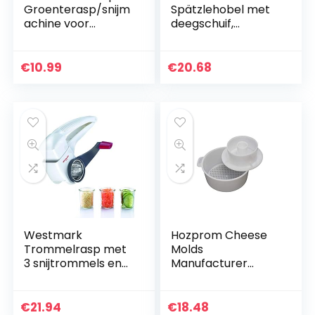
Groenterasp/snijm
Spätzlehobel met
achine voor
deegschuif,
keuken, 6-zijdige
spätzle-schaaf
roestvrijstalen
geschikt voor
shredder met
kookpotten tot ø
€
10.99
€
20.68
rubberen handvat
24, roestvrij
en…
staal/kunststof…
Westmark
Hozprom Cheese
Trommelrasp met
Molds
3 snijtrommels en
Manufacturer
geïntegreerde
Kaasvorm met
stamper, roestvrij
persdeksel |
staal/kunststof,
drukcilinder | voor
€
21.94
€
18.48