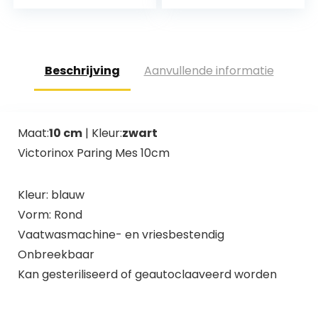
Trio, wit/antraciet…
kaasrasp tot 1,2 kg |
D = 150 mm,
hoogte…
Beschrijving
Aanvullende informatie
Maat:
10 cm
| Kleur:
zwart
Victorinox Paring Mes 10cm
Kleur: blauw
Vorm: Rond
Vaatwasmachine- en vriesbestendig
Onbreekbaar
Kan gesteriliseerd of geautoclaaveerd worden