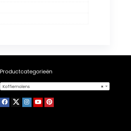
Productcategorieën
Koffiemolens
×