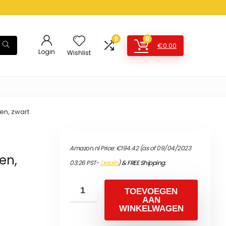
0
0
€
0.00
Login
Wishlist
en, zwart
Amazon.nl Price:
€
194.42
(as of 09/04/2023
en,
03:26 PST-
Details
)
&
FREE Shipping
.
TOEVOEGEN
AAN
WINKELWAGEN