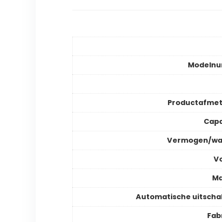
Modeln
Productafmet
Capa
Vermogen/wa
V
Ma
Automatische uitscha
Fab