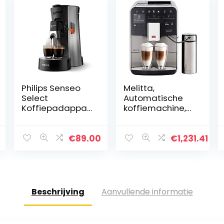
Philips Senseo
Melitta,
Select
Automatische
Koffiepadappar
koffiemachine,
aat – 3
Barista TS
Koffievariaties
Smart, zwart,
(Mild, Sterk of
roestvrij staal
€
89.00
€
1,231.41
Krachtige
Espresso) – Zet 1
of 2 Kopjes…
Beschrijving
Aanvullende informatie