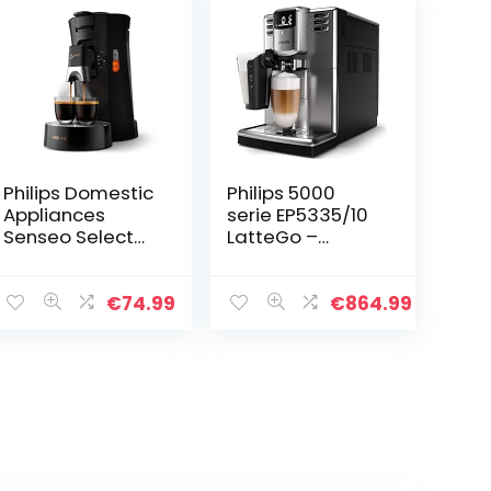
Philips Domestic
Philips 5000
Appliances
serie EP5335/10
Senseo Select
LatteGo –
Koffiepadappar
Espressomachin
aat. 3
e – RVS
Koffievariaties
€
74.99
€
864.99
(Mild, Sterk,
Krachtig). Zet 1
of 2…