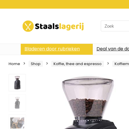
Search
for:
Bladeren door rubrieken
Deal van de d
Home
Shop
Koffie, thee and espresso
Koffie