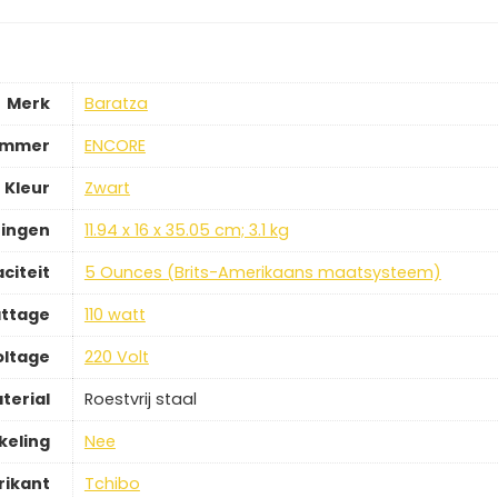
Merk
Baratza
ummer
ENCORE
Kleur
Zwart
ingen
11.94 x 16 x 35.05 cm; 3.1 kg
citeit
5 Ounces (Brits-Amerikaans maatsysteem)
ttage
110 watt
oltage
220 Volt
terial
Roestvrij staal
keling
Nee
rikant
Tchibo