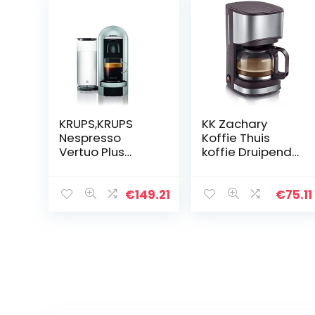
KRUPS,KRUPS
KK Zachary
Nespresso
Koffie Thuis
Vertuo Plus
koffie Druipende
XN900E
koffie 0,7 liter
koffiecupmachi
grote capaciteit
ne – CENTRIFUSIE
Thuiskantoor
€
149.21
€
75.11
-technologie,
essentieel
Roterende cups
voor het
perfect…