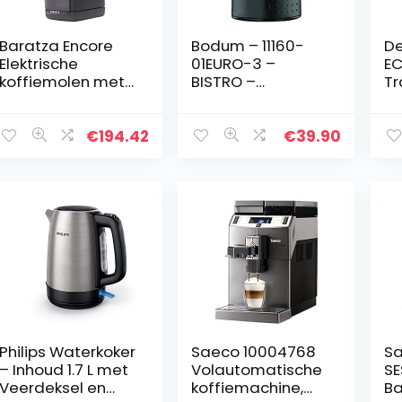
Baratza Encore
Bodum – 11160-
De
Elektrische
01EURO-3 –
EC
koffiemolen met
BISTRO –
Tr
conische molen,
elektrische
Ba
zwart
koffiemolen met
Es
lamellen – zwart
Zw
€
194.42
€
39.90
– 150 W
Philips Waterkoker
Saeco 10004768
Sa
– Inhoud 1.7 L met
Volautomatische
SE
Veerdeksel en
koffiemachine,
Ba