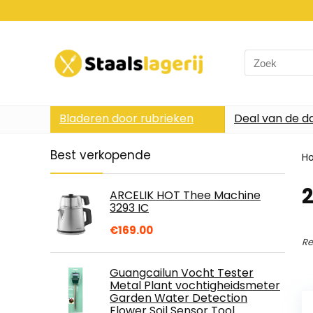
Search
for:
Bladeren door rubrieken
Deal van de d
Best verkopende
H
2
ARCELIK HOT Thee Machine
3293 IC
€
169.00
Re
Guangcailun Vocht Tester
Metal Plant vochtigheidsmeter
Garden Water Detection
Flower Soil Sensor Tool