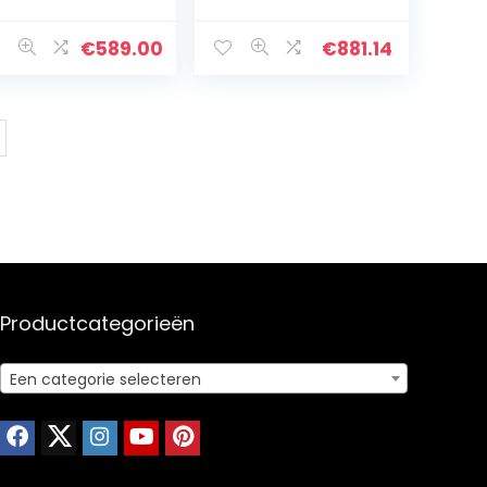
pressomachine,
, EQ.9 s300,
anzend Zwart,
aromaDouble
andaard
Shot, autoMilk
€
589.00
€
881.14
Clean,
ceramDrive, 6
profielen, 23…
Productcategorieën
Een categorie selecteren