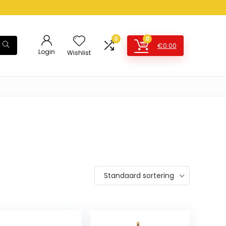
0
0
€
0.00
Login
Wishlist
Standaard sortering