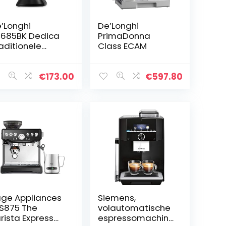
’Longhi
De’Longhi
685BK Dedica
PrimaDonna
aditionele
Class ECAM
rista-Pomp
pressomachine,
art
€
173.00
€
597.80
ge Appliances
Siemens,
S875 The
volautomatische
rista Express
espressomachine