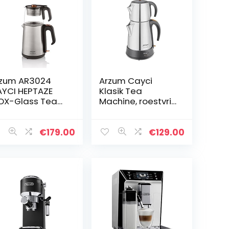
zum AR3024
Arzum Cayci
YCI HEPTAZE
Klasik Tea
OX-Glass Tea
Machine, roestvrij
er, 1,8 liter,
staal, mat INOX
auw
€
179.00
€
129.00