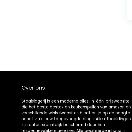
Over ons
Staalslagerij is een moderne alles-in-één-prijswebsite
die het beste bestek en keukenspullen van amazon en
verschillende winkelwebsites biedt en je op de hoogte
houdt via nieuw toegevoegde blogs. Alle afbeeldingen
zijn auteursrechtelijk beschermd door hun
respectievelijke eigenaren. Alle geciteerde inhoud is