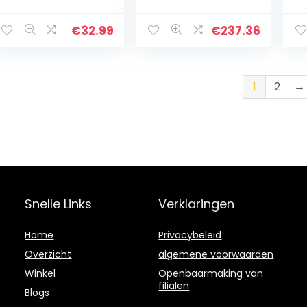
Indicatielampje,
roestvrij staal, 2
Es
RVS, Draaivoet
liter, zwart,
Gl
(HD9350/90)
medium
st
€
32.99
€
237.36
1
2
→
Snelle Links
Verklaringen
Home
Privacybeleid
Overzicht
algemene voorwaarden
Winkel
Openbaarmaking van
filialen
Blogs