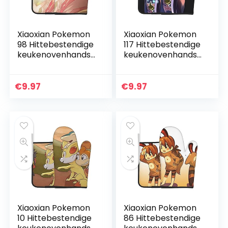
Xiaoxian Pokemon
Xiaoxian Pokemon
98 Hittebestendige
117 Hittebestendige
keukenovenhandsc
keukenovenhandsc
hoenen,
hoenen,
ovenhandschoene
ovenhandschoene
n en
n en
€
9.97
€
9.97
potdekselhandsch
potdekselhandsch
oenen, veilig om
oenen, veilig om
te…
te…
Xiaoxian Pokemon
Xiaoxian Pokemon
10 Hittebestendige
86 Hittebestendige