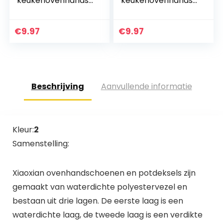
keukenovenhandsc
keukenovenhandsc
hoenen,
hoenen,
ovenhandschoene
ovenhandschoene
n en
n en
€
9.97
€
9.97
potdekselhandsch
potdekselhandsch
oenen, veilig om
oenen, veilig om
te…
te…
Beschrijving
Aanvullende informatie
Kleur:
2
Samenstelling:
Xiaoxian ovenhandschoenen en potdeksels zijn
gemaakt van waterdichte polyestervezel en
bestaan uit drie lagen. De eerste laag is een
waterdichte laag, de tweede laag is een verdikte