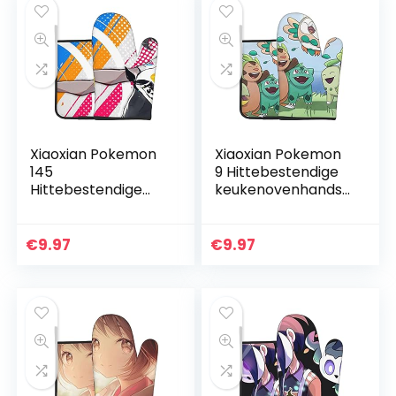
Xiaoxian Pokemon
Xiaoxian Pokemon
145
9 Hittebestendige
Hittebestendige
keukenovenhandsc
keukenovenhandsc
hoenen,
hoenen,
ovenhandschoene
ovenhandschoene
n en
€
9.97
€
9.97
n en
potdekselhandsch
potdekselhandsch
oenen, veilig om te
oenen, veilig om
koken…
te…